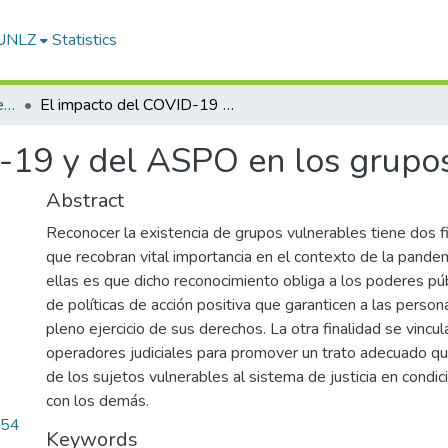
-UNLZ
Statistics
Artículos, Informes y Presentaciones en Congresos
El impacto del COVID-19 y del ASPO en los grupos vulnerables
-19 y del ASPO en los grupo
Abstract
Reconocer la existencia de grupos vulnerables tiene dos f
que recobran vital importancia en el contexto de la pande
ellas es que dicho reconocimiento obliga a los poderes públ
de políticas de acción positiva que garanticen a las person
pleno ejercicio de sus derechos. La otra finalidad se vincu
operadores judiciales para promover un trato adecuado qu
de los sujetos vulnerables al sistema de justicia en condi
con los demás.
.54
Keywords