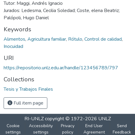
Tutor: Maggi, Andrés Ignacio
Jurados: Ledesma, Cecilia Soledad; Coste, elena Beatriz;
Palópoli, Hugo Daniel
Keywords
Alimentos
,
Agricultura familiar
,
Rótulo
,
Control de calidad
,
Inocuidad
URI
https://repositorio.unlz.edu.ar/handle/123456789/797
Collections
Tesis y Trabajos Finales
Full item page
RI-UNLZ
copyright © 1972-2026
UNLZ
Cookie
Accessibility
Privacy
End User
Send
settings
settings
policy
Agreement
Feedback