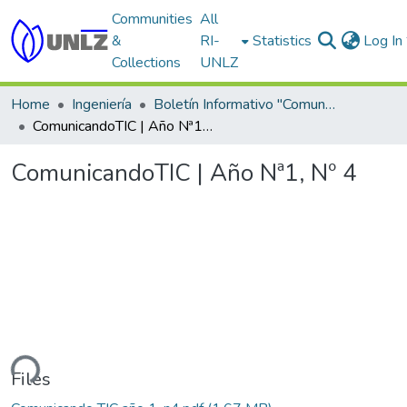
Communities
All
&
RI-
Statistics
Log In
Collections
UNLZ
Home
Ingeniería
Boletín Informativo "ComunicandoTIC"
ComunicandoTIC | Año Nª1, Nº 4
ComunicandoTIC | Año Nª1, Nº 4
ding...
Files