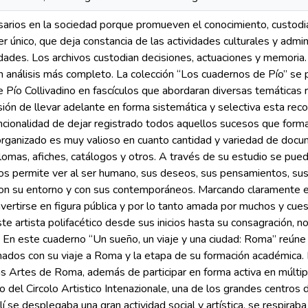
sarios en la sociedad porque promueven el conocimiento, custod
er único, que deja constancia de las actividades culturales y admini
dades. Los archivos custodian decisiones, actuaciones y memoria.
 un análisis más completo. La colección “Los cuadernos de Pío” s
e Pío Collivadino en fascículos que abordaran diversas temáticas re
isión de llevar adelante en forma sistemática y selectiva esta rec
ionalidad de dejar registrado todos aquellos sucesos que formaro
organizado es muy valioso en cuanto cantidad y variedad de docu
plomas, afiches, catálogos y otros. A través de su estudio se pue
nos permite ver al ser humano, sus deseos, sus pensamientos, su
n con su entorno y con sus contemporáneos. Marcando claramente e
nvertirse en figura pública y por lo tanto amada por muchos y cues
te artista polifacético desde sus inicios hasta su consagración, n
. En este cuaderno “Un sueño, un viaje y una ciudad: Roma” reún
onados con su viaje a Roma y la etapa de su formación académica.
as Artes de Roma, además de participar en forma activa en múltip
o del Circolo Artistico Intenazionale, una de los grandes centros 
Allí se desplegaba una gran actividad social y artística, se respir