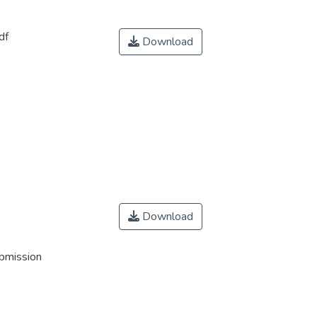
df
Download
Download
ubmission