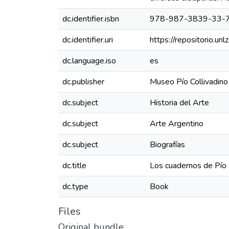
dc.identifier.isbn
978-987-3839-33-
dc.identifier.uri
https://repositorio.u
dc.language.iso
es
dc.publisher
Museo Pío Collivadino
dc.subject
Historia del Arte
dc.subject
Arte Argentino
dc.subject
Biografías
dc.title
Los cuadernos de Pío 
dc.type
Book
Files
Original bundle