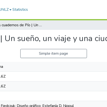
-UNLZ
Statistics
Los cuadernos de Pío | Un sueño, un viaje y una ciudad: Roma
| Un sueño, un viaje y una ci
Simple item page
na
16Z
16Z
 Fiedczuk; Diseño gráfico: Estefanía D. Nigoul