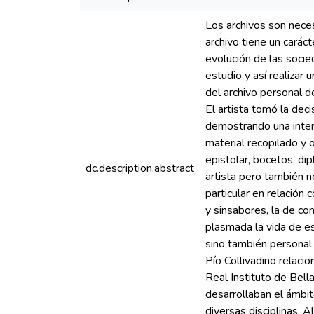
Los archivos son nece
archivo tiene un caráct
evolución de las socie
estudio y así realizar
del archivo personal d
El artista tomó la dec
demostrando una intenc
material recopilado y 
epistolar, bocetos, di
dc.description.abstract
artista pero también 
particular en relació
y sinsabores, la de co
plasmada la vida de es
sino también personal
Pío Collivadino relaci
Real Instituto de Bell
desarrollaban el ámbit
diversas disciplinas. 