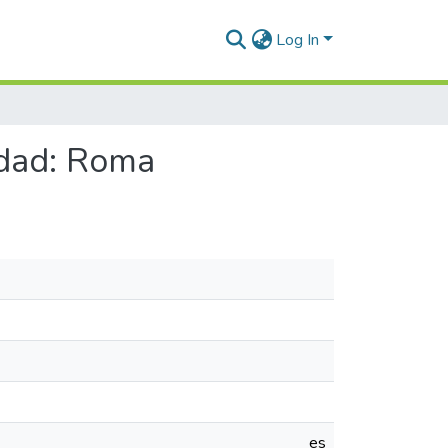
Log In
udad: Roma
es