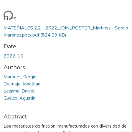
ding...
Files
MATERIALES 2.2 - 2022_JOIN_POSTER_Martinez - Sergio
Martinez.pptx.pdf
(824.09 KB)
Date
2022-10
Authors
Martinez, Sergio
Gramajo, Jonathan
Lezama, Daniel
Gualco, Agustin
Abstract
Los materiales de fricción, manufacturados con diversidad de