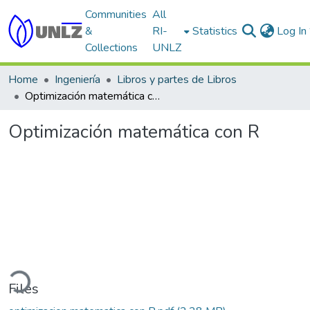
Communities
All
&
RI-
Statistics
Log In
Collections
UNLZ
Home
Ingeniería
Libros y partes de Libros
Optimización matemática con R
Optimización matemática con R
ding...
Files