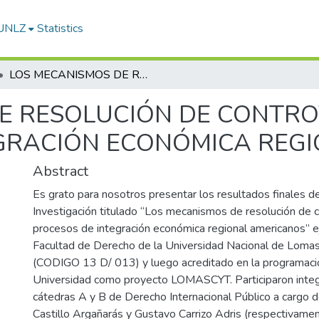
-UNLZ
Statistics
LOS MECANISMOS DE RESOLUCIÓN DE CONTROVERSIAS EN LOS PROCESOS DE INTEGRACIÓN ECONÓMICA REGIONAL AMERICANOS.
E RESOLUCIÓN DE CONTRO
GRACIÓN ECONÓMICA REGI
Abstract
Es grato para nosotros presentar los resultados finales d
Investigación titulado “Los mecanismos de resolución de c
procesos de integración económica regional americanos” e
Facultad de Derecho de la Universidad Nacional de Loma
(CODIGO 13 D/ 013) y luego acreditado en la programación
Universidad como proyecto LOMASCYT. Participaron integ
cátedras A y B de Derecho Internacional Público a cargo de
Castillo Argañarás y Gustavo Carrizo Adris (respectivame