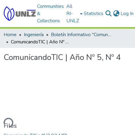
Communities
All
&
RI-
Statistics
Log In
Collections
UNLZ
Home
Ingeniería
Boletín Informativo "ComunicandoTIC"
ComunicandoTIC | Año Nº 5, Nº 4
ComunicandoTIC | Año Nº 5, Nº 4
ding...
Files