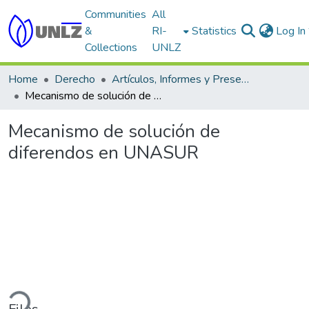
Communities
All
&
RI-
Statistics
Log In
Collections
UNLZ
Home
Derecho
Artículos, Informes y Presentaciones en Congresos
Mecanismo de solución de diferendos en UNASUR
Mecanismo de solución de
diferendos en UNASUR
ding...