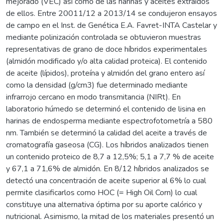
mejorado (VEC) así como de las harinas y aceites extraídos
de ellos. Entre 20011/12 a 2013/14 se condujeron ensayos
de campo en el Inst. de Genética E.A. Favret-INTA Castelar y
mediante polinización controlada se obtuvieron muestras
representativas de grano de doce híbridos experimentales
(almidón modificado y/o alta calidad proteica). El contenido
de aceite (lípidos), proteína y almidón del grano entero así
como la densidad (g/cm3) fue determinado mediante
infrarrojo cercano en modo transmitancia (NIRt). En
laboratorio húmedo se determinó el contenido de lisina en
harinas de endosperma mediante espectrofotometría a 580
nm. También se determinó la calidad del aceite a través de
cromatografía gaseosa (CG). Los híbridos analizados tienen
un contenido proteico de 8,7 a 12,5%; 5,1 a 7,7 % de aceite
y 67,1 a 71,6% de almidón. En 8/12 híbridos analizados se
detectó una concentración de aceite superior al 6% lo cual
permite clasificarlos como HOC (= High Oil Corn) lo cual
constituye una alternativa óptima por su aporte calórico y
nutricional. Asimismo, la mitad de los materiales presentó un