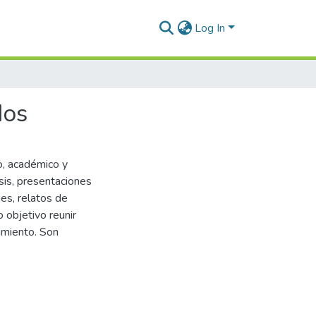
Log In
dos
o, académico y
esis, presentaciones
es, relatos de
 objetivo reunir
imiento. Son