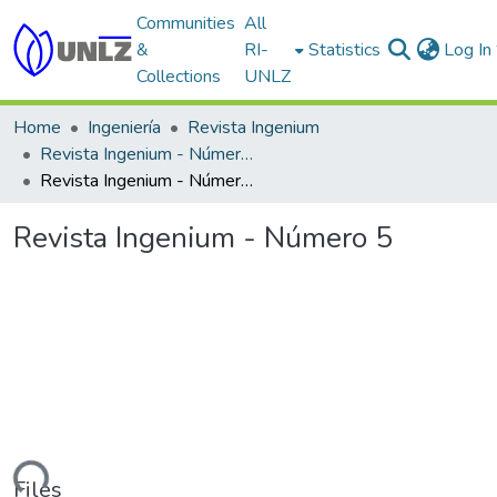
Communities
All
&
RI-
Statistics
Log In
Collections
UNLZ
Home
Ingeniería
Revista Ingenium
Revista Ingenium - Número 5
Revista Ingenium - Número 5
Revista Ingenium - Número 5
ading...
Files