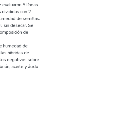
e evaluaron 5 líneas
 divididas con 2
humedad de semillas:
l, sin desecar. Se
 composición de
 de humedad de
llas hibridas de
ectos negativos sobre
rión, aceite y ácido