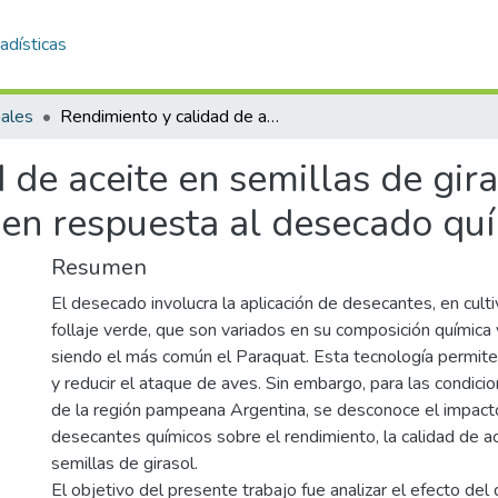
adísticas
nales
Rendimiento y calidad de aceite en semillas de girasol (Helianthus Annuus L.) Annuus L.)en respuesta al desecado químico
 de aceite en semillas de gir
)en respuesta al desecado qu
Resumen
El desecado involucra la aplicación de desecantes, en cult
follaje verde, que son variados en su composición química y
siendo el más común el Paraquat. Esta tecnología permite
y reducir el ataque de aves. Sin embargo, para las condici
de la región pampeana Argentina, se desconoce el impacto
desecantes químicos sobre el rendimiento, la calidad de ac
semillas de girasol.
El objetivo del presente trabajo fue analizar el efecto de