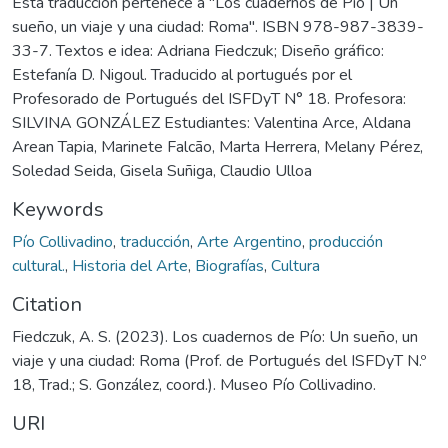
Esta traducción pertenece a "Los cuadernos de Pío | Un
sueño, un viaje y una ciudad: Roma". ISBN 978-987-3839-
33-7. Textos e idea: Adriana Fiedczuk; Diseño gráfico:
Estefanía D. Nigoul. Traducido al portugués por el
Profesorado de Portugués del ISFDyT N° 18. Profesora:
SILVINA GONZÁLEZ Estudiantes: Valentina Arce, Aldana
Arean Tapia, Marinete Falcão, Marta Herrera, Melany Pérez,
Soledad Seida, Gisela Suñiga, Claudio Ulloa
Keywords
Pío Collivadino
,
traducción
,
Arte Argentino
,
producción
cultural.
,
Historia del Arte
,
Biografías
,
Cultura
Citation
Fiedczuk, A. S. (2023). Los cuadernos de Pío: Un sueño, un
viaje y una ciudad: Roma (Prof. de Portugués del ISFDyT N.º
18, Trad.; S. González, coord.). Museo Pío Collivadino.
URI