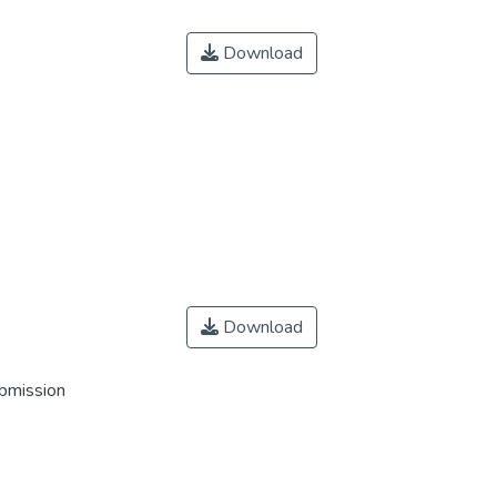
Download
Download
ubmission