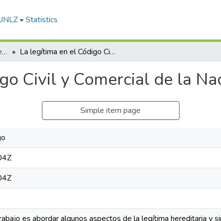
-UNLZ
Statistics
Artículos, Informes y Presentaciones en Congresos
La legítima en el Código Civil y Comercial de la Nación
igo Civil y Comercial de la Na
Simple item page
go
04Z
04Z
rabajo es abordar algunos aspectos de la legítima hereditaria y s