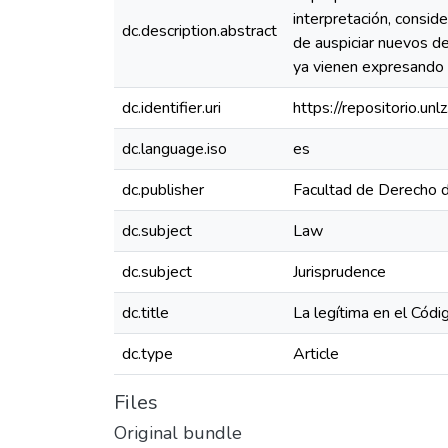
interpretación, consid
dc.description.abstract
de auspiciar nuevos de
ya vienen expresando r
dc.identifier.uri
https://repositorio.u
dc.language.iso
es
dc.publisher
Facultad de Derecho 
dc.subject
Law
dc.subject
Jurisprudence
dc.title
La legítima en el Códig
dc.type
Article
Files
Original bundle