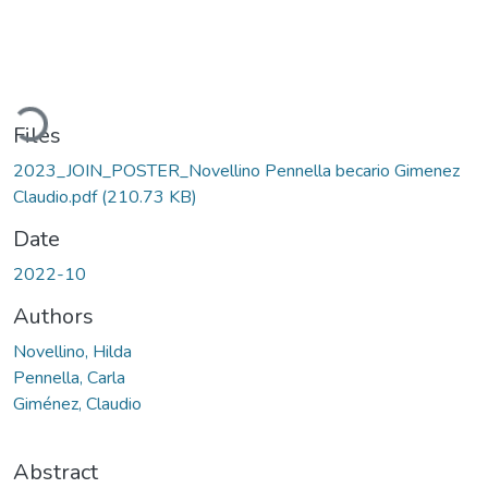
oading...
Files
2023_JOIN_POSTER_Novellino Pennella becario Gimenez
Claudio.pdf
(210.73 KB)
Date
2022-10
Authors
Novellino, Hilda
Pennella, Carla
Giménez, Claudio
Abstract