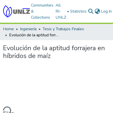
Communities
All
&
RI-
Statistics
Log In
Collections
UNLZ
Home
Ingeniería
Tesis y Trabajos Finales
Evolución de la aptitud forrajera en híbridos de maíz
Evolución de la aptitud forrajera en
híbridos de maíz
ding...