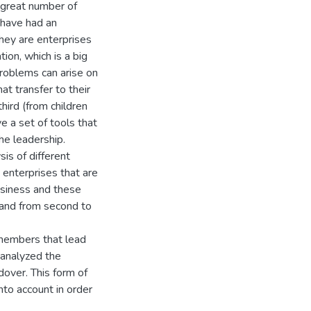
 great number of
 have had an
they are enterprises
ion, which is a big
 problems can arise on
hat transfer to their
hird (from children
ve a set of tools that
he leadership.
is of different
enterprises that are
business and these
 and from second to
members that lead
analyzed the
over. This form of
nto account in order