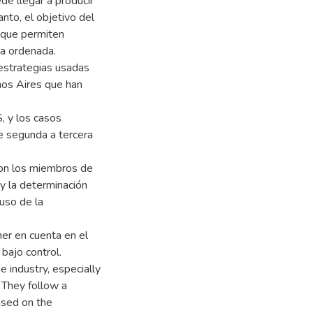
de llegar a producir
nto, el objetivo del
 que permiten
ma ordenada.
 estrategias usadas
nos Aires que han
, y los casos
e segunda a tercera
con los miembros de
 y la determinación
uso de la
ener en cuenta en el
bajo control.
 industry, especially
 They follow a
ased on the