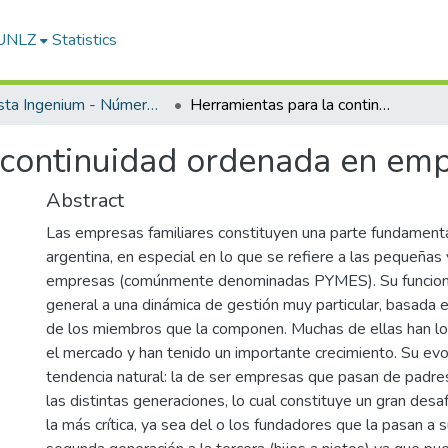
-UNLZ
Statistics
Revista Ingenium - Número 3
Herramientas para la continuidad ordenada en empresas familiares
 continuidad ordenada en emp
Abstract
Las empresas familiares constituyen una parte fundamental
argentina, en especial en lo que se refiere a las pequeñas
empresas (comúnmente denominadas PYMES). Su funcio
general a una dinámica de gestión muy particular, basada en
de los miembros que la componen. Muchas de ellas han lo
el mercado y han tenido un importante crecimiento. Su evo
tendencia natural: la de ser empresas que pasan de padres
las distintas generaciones, lo cual constituye un gran desaf
la más crítica, ya sea del o los fundadores que la pasan a s