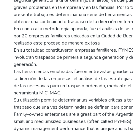
segunda generación a la tercera (hijos a nietos) ya que pue
graves problemas en la empresa y en las familias. Por lo ta
presente trabajo es determinar una serie de herramientas
obtener una continuidad o traspaso de la dirección en for
En cuanto a la metodología aplicada, fue el análisis de las
por 20 empresas familiares ubicadas en la Ciudad de Bue
realizado este proceso de manera exitosa.
En su totalidad constituyeron empresas familiares, PYMES
involucran traspasos de primera a segunda generación y d
generación.
Las herramientas empleadas fueron entrevistas guiadas 
la dirección de las empresas, el análisis de las estrategias
de las necesarias para un traspaso ordenado, mediante el 
herramienta MIC-MAC.
Su utilización permite determinar las variables críticas a t
traspaso que una vez determinadas se definen para poner 
Family-owned enterprises are a great part of the Argentine
small and mediumsized businesses (often called PYMES).
dynamic management performance that is unique and is b