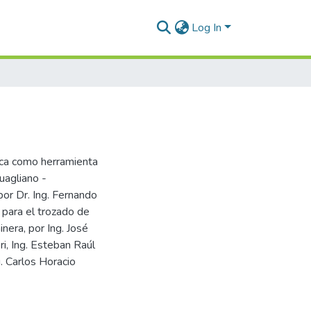
Log In
gica como herramienta
uagliano -
or Dr. Ing. Fernando
para el trozado de
nera, por Ing. José
ri, Ing. Esteban Raúl
. Carlos Horacio