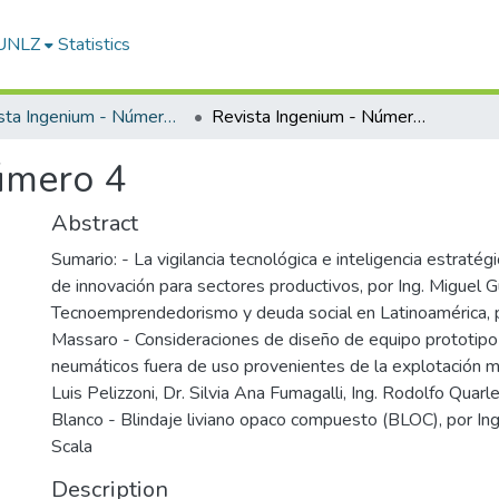
-UNLZ
Statistics
Revista Ingenium - Número 4
Revista Ingenium - Número 4
úmero 4
Abstract
Sumario: - La vigilancia tecnológica e inteligencia estraté
de innovación para sectores productivos, por Ing. Miguel G
Tecnoemprendedorismo y deuda social en Latinoamérica, p
Massaro - Consideraciones de diseño de equipo prototipo 
neumáticos fuera de uso provenientes de la explotación mi
Luis Pelizzoni, Dr. Silvia Ana Fumagalli, Ing. Rodolfo Quarle
Blanco - Blindaje liviano opaco compuesto (BLOC), por Ing
Scala
Description