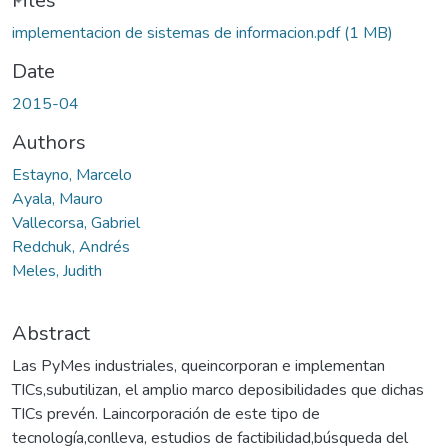
ading...
Files
implementacion de sistemas de informacion.pdf
(1 MB)
Date
2015-04
Authors
Estayno, Marcelo
Ayala, Mauro
Vallecorsa, Gabriel
Redchuk, Andrés
Meles, Judith
Abstract
Las PyMes industriales, queincorporan e implementan
TICs,subutilizan, el amplio marco deposibilidades que dichas
TICs prevén. Laincorporación de este tipo de
tecnología,conlleva, estudios de factibilidad,búsqueda del