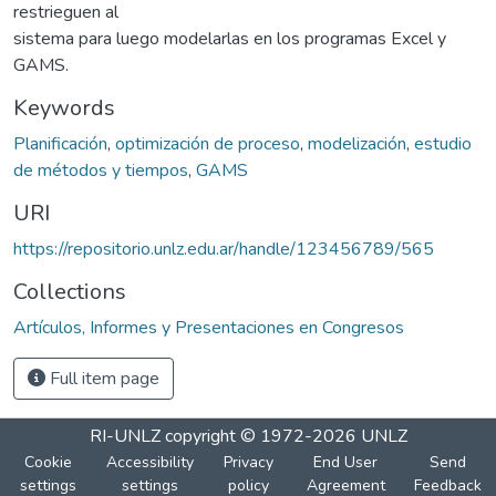
restrieguen al
sistema para luego modelarlas en los programas Excel y
GAMS.
Keywords
Planificación
,
optimización de proceso
,
modelización
,
estudio
de métodos y tiempos
,
GAMS
URI
https://repositorio.unlz.edu.ar/handle/123456789/565
Collections
Artículos, Informes y Presentaciones en Congresos
Full item page
RI-UNLZ
copyright © 1972-2026
UNLZ
Cookie
Accessibility
Privacy
End User
Send
settings
settings
policy
Agreement
Feedback