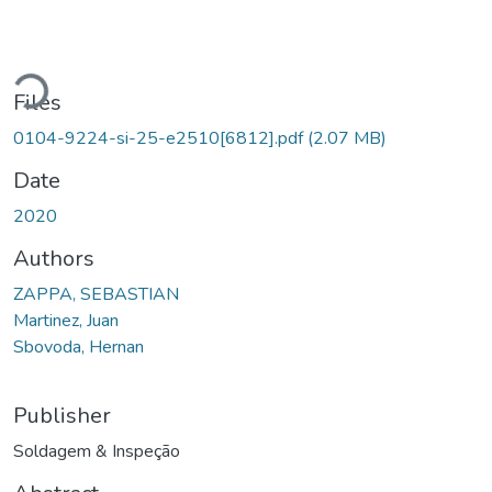
ading...
Files
0104-9224-si-25-e2510[6812].pdf
(2.07 MB)
Date
2020
Authors
ZAPPA, SEBASTIAN
Martinez, Juan
Sbovoda, Hernan
Publisher
Soldagem & Inspeção