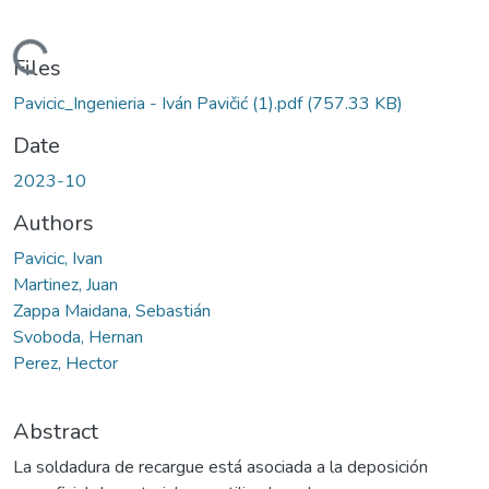
Loading...
Files
Pavicic_Ingenieria - Iván Pavičić (1).pdf
(757.33 KB)
Date
2023-10
Authors
Pavicic, Ivan
Martinez, Juan
Zappa Maidana, Sebastián
Svoboda, Hernan
Perez, Hector
Abstract
La soldadura de recargue está asociada a la deposición