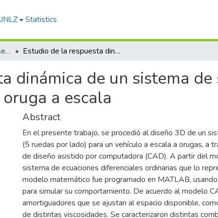
-UNLZ
Statistics
Artículos, Informes y Presentaciones en Congresos
Estudio de la respuesta dinámica de un sistema de suspensión de un vehículo de tracción a oruga a escala
ta dinámica de un sistema de
a oruga a escala
Abstract
En el presente trabajo, se procedió al diseño 3D de un s
(5 ruedas por lado) para un vehículo a escala a orugas, a 
de diseño asistido por computadora (CAD). A partir del mo
sistema de ecuaciones diferenciales ordinarias que lo repr
modelo matemático fue programado en MATLAB, usando la
para simular su comportamiento. De acuerdo al modelo C
amortiguadores que se ajustan al espacio disponible, como
de distintas viscosidades. Se caracterizaron distintas com