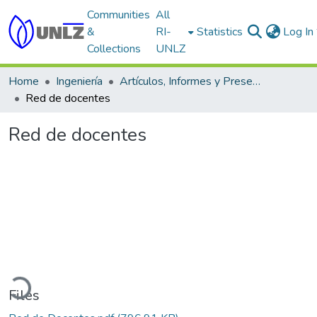
Communities
All
&
RI-
Statistics
Log In
Collections
UNLZ
Home
Ingeniería
Artículos, Informes y Presentaciones en Congresos
Red de docentes
Red de docentes
ading...
Files