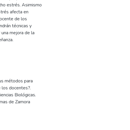
icho estrés. Asimismo
strés afecta en
docente de los
ndrán técnicas y
r una mejora de la
eñanza.
sus métodos para
e los docentes?.
iencias Biológicas.
Lomas de Zamora