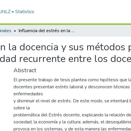
-UNLZ
Statistics
inales
Influencia del estrés en la docencia y sus métodos para disminuirlo. ¿Es el estrés una enfermedad recurrente entre los docentes?
en la docencia y sus métodos 
dad recurrente entre los doc
Abstract
El presente trabajo de tesis plantea como hipótesis que l
docentes presentan estrés laboral y desconocen técnicas 
enfermedades
y disminuir el nivel de estrés. De este modo, se intentará 
sobre la
problemática del Estrés docente, explicando la relación d
sociedad, la economía y la cultura; además, el desequilibr
provoca en los sistemas, y de esta manera las enfermed