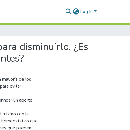
Log In
para disminuirlo. ¿Es
entes?
a mayoría de los
para evitar
brindar un aporte
el mismo con la
io homeostático que
ades que pueden